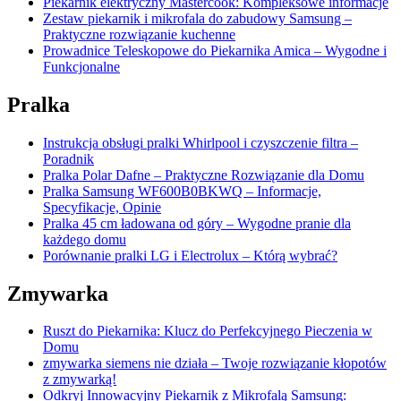
Piekarnik elektryczny Mastercook: Kompleksowe informacje
Zestaw piekarnik i mikrofala do zabudowy Samsung –
Praktyczne rozwiązanie kuchenne
Prowadnice Teleskopowe do Piekarnika Amica – Wygodne i
Funkcjonalne
Pralka
Instrukcja obsługi pralki Whirlpool i czyszczenie filtra –
Poradnik
Pralka Polar Dafne – Praktyczne Rozwiązanie dla Domu
Pralka Samsung WF600B0BKWQ – Informacje,
Specyfikacje, Opinie
Pralka 45 cm ładowana od góry – Wygodne pranie dla
każdego domu
Porównanie pralki LG i Electrolux – Którą wybrać?
Zmywarka
Ruszt do Piekarnika: Klucz do Perfekcyjnego Pieczenia w
Domu
zmywarka siemens nie działa – Twoje rozwiązanie kłopotów
z zmywarką!
Odkryj Innowacyjny Piekarnik z Mikrofalą Samsung: