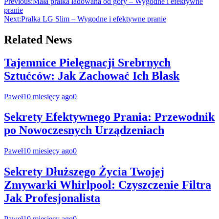
Previous:
Mała pralka ładowana od góry – Wygodne i efektywne
pranie
Next:
Pralka LG Slim – Wygodne i efektywne pranie
Related News
Tajemnice Pielęgnacji Srebrnych
Sztućców: Jak Zachować Ich Blask
Paweł
10 miesięcy ago
0
Sekrety Efektywnego Prania: Przewodnik
po Nowoczesnych Urządzeniach
Paweł
10 miesięcy ago
0
Sekrety Dłuższego Życia Twojej
Zmywarki Whirlpool: Czyszczenie Filtra
Jak Profesjonalista
Paweł
10 miesięcy ago
0