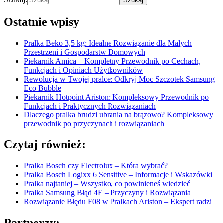
Ostatnie wpisy
Pralka Beko 3,5 kg: Idealne Rozwiązanie dla Małych
Przestrzeni i Gospodarstw Domowych
Piekarnik Amica – Kompletny Przewodnik po Cechach,
Funkcjach i Opiniach Użytkowników
Rewolucja w Twojej pralce: Odkryj Moc Szczotek Samsung
Eco Bubble
Piekarnik Hotpoint Ariston: Kompleksowy Przewodnik po
Funkcjach i Praktycznych Rozwiązaniach
Dlaczego pralka brudzi ubrania na brązowo? Kompleksowy
przewodnik po przyczynach i rozwiązaniach
Czytaj również:
Pralka Bosch czy Electrolux – Która wybrać?
Pralka Bosch Logixx 6 Sensitive – Informacje i Wskazówki
Pralka najtaniej – Wszystko, co powinieneś wiedzieć
Pralka Samsung Błąd 4E – Przyczyny i Rozwiązania
Rozwiązanie Błędu F08 w Pralkach Ariston – Ekspert radzi
Partnerzy: