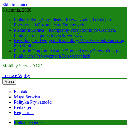
Skip to content
6 sierpnia, 2026
Pralka Beko 3,5 kg: Idealne Rozwiązanie dla Małych
Przestrzeni i Gospodarstw Domowych
Piekarnik Amica – Kompletny Przewodnik po Cechach,
Funkcjach i Opiniach Użytkowników
Rewolucja w Twojej pralce: Odkryj Moc Szczotek Samsung
Eco Bubble
Piekarnik Hotpoint Ariston: Kompleksowy Przewodnik po
Funkcjach i Praktycznych Rozwiązaniach
Mobilny Serwis AGD
Losowe Wpisy
Menu
Kontakt
Mapa Serwisu
Polityka Prywatności
Redakcja
Regulamin
Pralka - Pytania