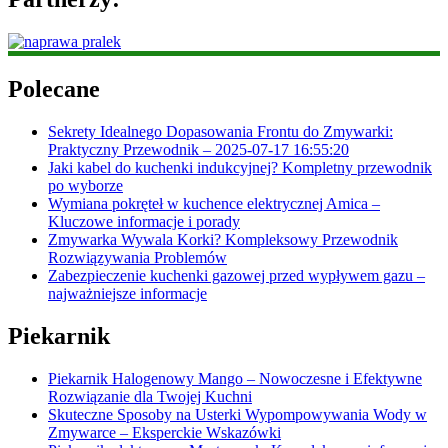
Polecane
Sekrety Idealnego Dopasowania Frontu do Zmywarki:
Praktyczny Przewodnik – 2025-07-17 16:55:20
Jaki kabel do kuchenki indukcyjnej? Kompletny przewodnik
po wyborze
Wymiana pokręteł w kuchence elektrycznej Amica –
Kluczowe informacje i porady
Zmywarka Wywala Korki? Kompleksowy Przewodnik
Rozwiązywania Problemów
Zabezpieczenie kuchenki gazowej przed wypływem gazu –
najważniejsze informacje
Piekarnik
Piekarnik Halogenowy Mango – Nowoczesne i Efektywne
Rozwiązanie dla Twojej Kuchni
Skuteczne Sposoby na Usterki Wypompowywania Wody w
Zmywarce – Eksperckie Wskazówki