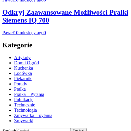
Odkryj Zaawansowane Możliwości Pralki
Siemens IQ 700
Paweł
10 miesięcy ago
0
Kategorie
Artykuły
Dom i Ogród
Kuchenka
Lodówka
Piekarnik
Porady
Pralka
Pralka – Pytania
Publikacje
Techncznie
Technologia
Zmywarka – pytania
Zmywarki
Szukaj: