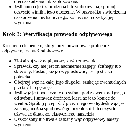
ona uszkodzona lub zablokowana.
Jeśli pompa jest zabrudzona lub zablokowana, spróbuj
oczyścić wirnik i jego otoczenie. W przypadku stwierdzenia
uszkodzenia mechanicznego, konieczna może być jej
wymiana.
Krok 3: Weryfikacja przewodu odpływowego
Kolejnym elementem, który może powodować problem z
odpływem, jest wąż odpływowy.
Zlokalizuj wąż odpływowy z tyłu zmywarki.
Sprawdź, czy nie jest on nadmiernie zagięty, ściśnięty lub
skręcony. Postaraj się go wyprostować, jeśli jest taka
potrzeba.
Obejrzyj wąż na całej jego długości, szukając ewentualnych
przetarć lub pęknięć.
Jeśli wąż jest podłączony do syfonu pod zlewem, odłącz go
od syfonu i sprawdź drożność, kierując jego koniec do
wiadra. Spróbuj przepuścić przez niego wodę. Jeśli wąż jest
zatkany, można spróbować go przepłukać lub oczyścić
używając długiego, elastycznego narzędzia.
Uszkodzony lub trwale zatkany wąż odpływowy należy
wymienić.