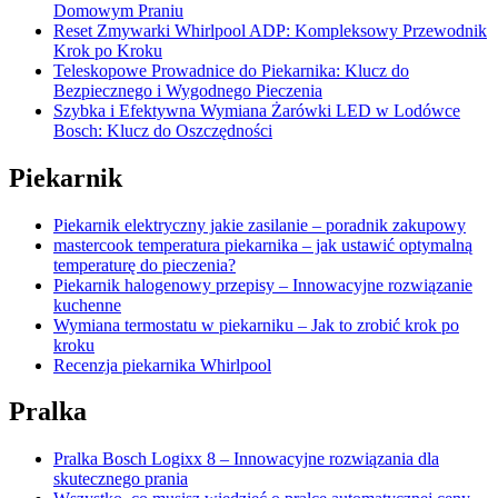
Domowym Praniu
Reset Zmywarki Whirlpool ADP: Kompleksowy Przewodnik
Krok po Kroku
Teleskopowe Prowadnice do Piekarnika: Klucz do
Bezpiecznego i Wygodnego Pieczenia
Szybka i Efektywna Wymiana Żarówki LED w Lodówce
Bosch: Klucz do Oszczędności
Piekarnik
Piekarnik elektryczny jakie zasilanie – poradnik zakupowy
mastercook temperatura piekarnika – jak ustawić optymalną
temperaturę do pieczenia?
Piekarnik halogenowy przepisy – Innowacyjne rozwiązanie
kuchenne
Wymiana termostatu w piekarniku – Jak to zrobić krok po
kroku
Recenzja piekarnika Whirlpool
Pralka
Pralka Bosch Logixx 8 – Innowacyjne rozwiązania dla
skutecznego prania