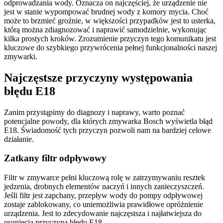
odprowadzania wody. Oznacza on najczęściej, że urządzenie nie
jest w stanie wypompować brudnej wody z komory mycia. Choć
może to brzmieć groźnie, w większości przypadków jest to usterka,
którą można zdiagnozować i naprawić samodzielnie, wykonując
kilka prostych kroków. Zrozumienie przyczyn tego komunikatu jest
kluczowe do szybkiego przywrócenia pełnej funkcjonalności naszej
zmywarki.
Najczęstsze przyczyny występowania
błędu E18
Zanim przystąpimy do diagnozy i naprawy, warto poznać
potencjalne powody, dla których zmywarka Bosch wyświetla błąd
E18. Świadomość tych przyczyn pozwoli nam na bardziej celowe
działanie.
Zatkany filtr odpływowy
Filtr w zmywarce pełni kluczową rolę w zatrzymywaniu resztek
jedzenia, drobnych elementów naczyń i innych zanieczyszczeń.
Jeśli filtr jest zapchany, przepływ wody do pompy odpływowej
zostaje zablokowany, co uniemożliwia prawidłowe opróżnienie
urządzenia. Jest to zdecydowanie najczęstsza i najłatwiejsza do
usunięcia przyczyna błędu E18.