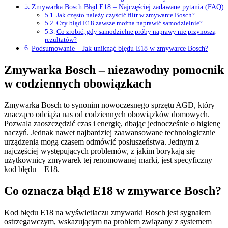
Zmywarka Bosch Błąd E18 – Najczęściej zadawane pytania (FAQ)
Jak często należy czyścić filtr w zmywarce Bosch?
Czy błąd E18 zawsze można naprawić samodzielnie?
Co zrobić, gdy samodzielne próby naprawy nie przynoszą
rezultatów?
Podsumowanie – Jak uniknąć błędu E18 w zmywarce Bosch?
Zmywarka Bosch – niezawodny pomocnik
w codziennych obowiązkach
Zmywarka Bosch to synonim nowoczesnego sprzętu AGD, który
znacząco odciąża nas od codziennych obowiązków domowych.
Pozwala zaoszczędzić czas i energię, dbając jednocześnie o higienę
naczyń. Jednak nawet najbardziej zaawansowane technologicznie
urządzenia mogą czasem odmówić posłuszeństwa. Jednym z
najczęściej występujących problemów, z jakim borykają się
użytkownicy zmywarek tej renomowanej marki, jest specyficzny
kod błędu – E18.
Co oznacza błąd E18 w zmywarce Bosch?
Kod błędu E18 na wyświetlaczu zmywarki Bosch jest sygnałem
ostrzegawczym, wskazującym na problem związany z systemem