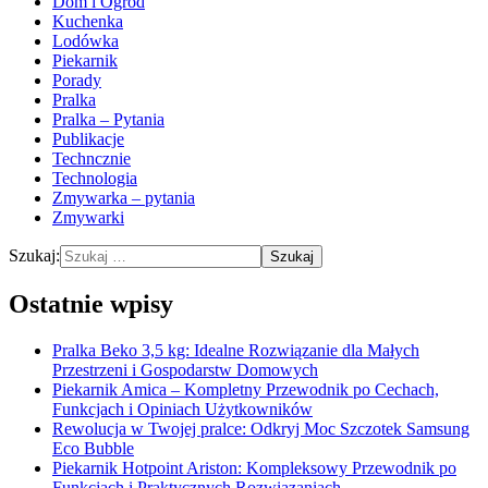
Dom i Ogród
Kuchenka
Lodówka
Piekarnik
Porady
Pralka
Pralka – Pytania
Publikacje
Techncznie
Technologia
Zmywarka – pytania
Zmywarki
Szukaj:
Ostatnie wpisy
Pralka Beko 3,5 kg: Idealne Rozwiązanie dla Małych
Przestrzeni i Gospodarstw Domowych
Piekarnik Amica – Kompletny Przewodnik po Cechach,
Funkcjach i Opiniach Użytkowników
Rewolucja w Twojej pralce: Odkryj Moc Szczotek Samsung
Eco Bubble
Piekarnik Hotpoint Ariston: Kompleksowy Przewodnik po
Funkcjach i Praktycznych Rozwiązaniach