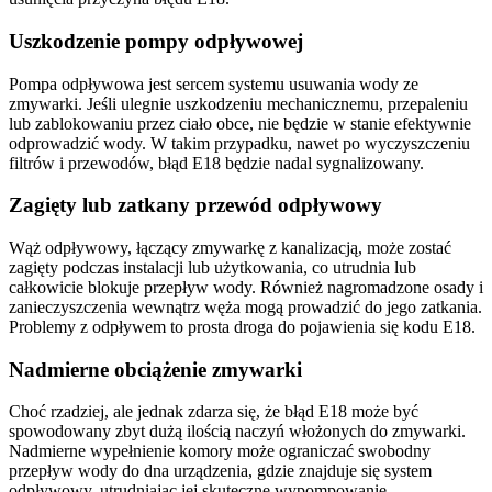
Uszkodzenie pompy odpływowej
Pompa odpływowa jest sercem systemu usuwania wody ze
zmywarki. Jeśli ulegnie uszkodzeniu mechanicznemu, przepaleniu
lub zablokowaniu przez ciało obce, nie będzie w stanie efektywnie
odprowadzić wody. W takim przypadku, nawet po wyczyszczeniu
filtrów i przewodów, błąd E18 będzie nadal sygnalizowany.
Zagięty lub zatkany przewód odpływowy
Wąż odpływowy, łączący zmywarkę z kanalizacją, może zostać
zagięty podczas instalacji lub użytkowania, co utrudnia lub
całkowicie blokuje przepływ wody. Również nagromadzone osady i
zanieczyszczenia wewnątrz węża mogą prowadzić do jego zatkania.
Problemy z odpływem to prosta droga do pojawienia się kodu E18.
Nadmierne obciążenie zmywarki
Choć rzadziej, ale jednak zdarza się, że błąd E18 może być
spowodowany zbyt dużą ilością naczyń włożonych do zmywarki.
Nadmierne wypełnienie komory może ograniczać swobodny
przepływ wody do dna urządzenia, gdzie znajduje się system
odpływowy, utrudniając jej skuteczne wypompowanie.