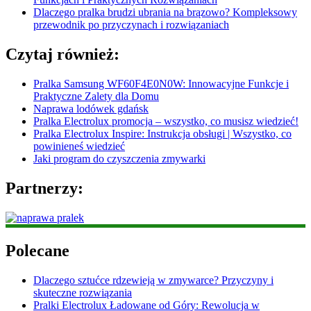
Dlaczego pralka brudzi ubrania na brązowo? Kompleksowy
przewodnik po przyczynach i rozwiązaniach
Czytaj również:
Pralka Samsung WF60F4E0N0W: Innowacyjne Funkcje i
Praktyczne Zalety dla Domu
Naprawa lodówek gdańsk
Pralka Electrolux promocja – wszystko, co musisz wiedzieć!
Pralka Electrolux Inspire: Instrukcja obsługi | Wszystko, co
powinieneś wiedzieć
Jaki program do czyszczenia zmywarki
Partnerzy:
Polecane
Dlaczego sztućce rdzewieją w zmywarce? Przyczyny i
skuteczne rozwiązania
Pralki Electrolux Ładowane od Góry: Rewolucja w