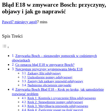
Błąd E18 w zmywarce Bosch: przyczyny,
objawy i jak go naprawić
Paweł
7 miesięcy ago
0
7 mins
Spis Treści
Zmywarka Bosch – niezawodny pomocnik w codziennych
obowiązkach
Co oznacza błąd E18 w zmywarce Bosch?
Najczęstsze przyczyny występowania błędu E18
Zatkany filtr odpływowy
Uszkodzenie pompy odpływowej
Zagięty lub zatkany przewód odpływowy
Nadmierne obciążenie zmywarki
Zmywarka Bosch Błąd E18 – Krok po kroku, jak samodzielnie
rozwiązać problem
Krok 1: Kontrola i czyszczenie filtra odpływowego
Krok 2: Sprawdzenie pompy odpływowej
Krok 3: Weryfikacja przewodu odpływowego
Krok 4: Zwrócenie uwagi na ilość naczyń