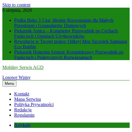
Skip to content
6 sierpnia, 2026
Pralka Beko 3,5 kg: Idealne Rozwiązanie dla Małych
Przestrzeni i Gospodarstw Domowych
Piekarnik Amica – Kompletny Przewodnik po Cechach,
Funkcjach i Opiniach Użytkowników
Rewolucja w Twojej pralce: Odkryj Moc Szczotek Samsung
Eco Bubble
Piekarnik Hotpoint Ariston: Kompleksowy Przewodnik po
Funkcjach i Praktycznych Rozwiązaniach
Mobilny Serwis AGD
Losowe Wpisy
Menu
Kontakt
Mapa Serwisu
Polityka Prywatności
Redakcja
Regulamin
Artykuły