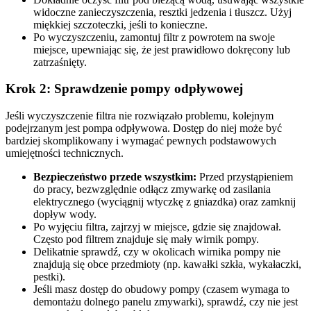
widoczne zanieczyszczenia, resztki jedzenia i tłuszcz. Użyj
miękkiej szczoteczki, jeśli to konieczne.
Po wyczyszczeniu, zamontuj filtr z powrotem na swoje
miejsce, upewniając się, że jest prawidłowo dokręcony lub
zatrzaśnięty.
Krok 2: Sprawdzenie pompy odpływowej
Jeśli wyczyszczenie filtra nie rozwiązało problemu, kolejnym
podejrzanym jest pompa odpływowa. Dostęp do niej może być
bardziej skomplikowany i wymagać pewnych podstawowych
umiejętności technicznych.
Bezpieczeństwo przede wszystkim:
Przed przystąpieniem
do pracy, bezwzględnie odłącz zmywarkę od zasilania
elektrycznego (wyciągnij wtyczkę z gniazdka) oraz zamknij
dopływ wody.
Po wyjęciu filtra, zajrzyj w miejsce, gdzie się znajdował.
Często pod filtrem znajduje się mały wirnik pompy.
Delikatnie sprawdź, czy w okolicach wirnika pompy nie
znajdują się obce przedmioty (np. kawałki szkła, wykałaczki,
pestki).
Jeśli masz dostęp do obudowy pompy (czasem wymaga to
demontażu dolnego panelu zmywarki), sprawdź, czy nie jest