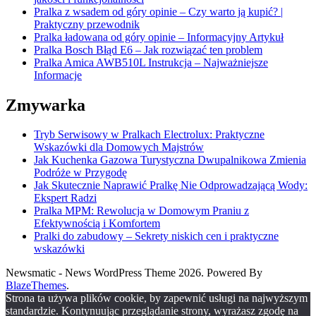
Pralka z wsadem od góry opinie – Czy warto ją kupić? |
Praktyczny przewodnik
Pralka ładowana od góry opinie – Informacyjny Artykuł
Pralka Bosch Błąd E6 – Jak rozwiązać ten problem
Pralka Amica AWB510L Instrukcja – Najważniejsze
Informacje
Zmywarka
Tryb Serwisowy w Pralkach Electrolux: Praktyczne
Wskazówki dla Domowych Majstrów
Jak Kuchenka Gazowa Turystyczna Dwupalnikowa Zmienia
Podróże w Przygodę
Jak Skutecznie Naprawić Pralkę Nie Odprowadzającą Wody:
Ekspert Radzi
Pralka MPM: Rewolucja w Domowym Praniu z
Efektywnością i Komfortem
Pralki do zabudowy – Sekrety niskich cen i praktyczne
wskazówki
Newsmatic - News WordPress Theme 2026. Powered By
BlazeThemes
.
Strona ta używa plików cookie, by zapewnić usługi na najwyższym
standardzie. Kontynuując przeglądanie strony, wyrażasz zgodę na