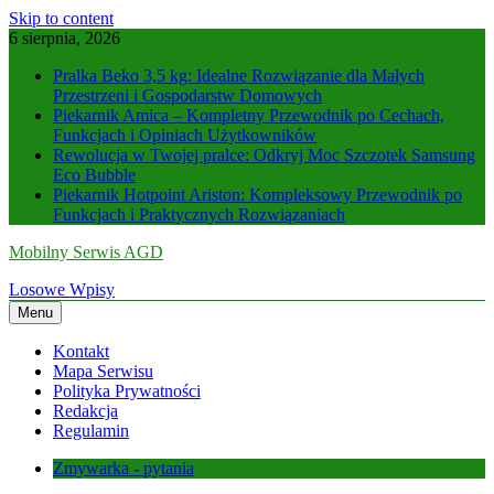
Skip to content
6 sierpnia, 2026
Pralka Beko 3,5 kg: Idealne Rozwiązanie dla Małych
Przestrzeni i Gospodarstw Domowych
Piekarnik Amica – Kompletny Przewodnik po Cechach,
Funkcjach i Opiniach Użytkowników
Rewolucja w Twojej pralce: Odkryj Moc Szczotek Samsung
Eco Bubble
Piekarnik Hotpoint Ariston: Kompleksowy Przewodnik po
Funkcjach i Praktycznych Rozwiązaniach
Mobilny Serwis AGD
Losowe Wpisy
Menu
Kontakt
Mapa Serwisu
Polityka Prywatności
Redakcja
Regulamin
Zmywarka - pytania