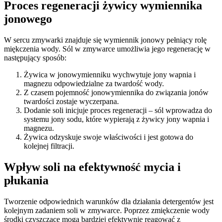
Proces regeneracji żywicy wymiennika
jonowego
W sercu zmywarki znajduje się wymiennik jonowy pełniący rolę
miękczenia wody. Sól w zmywarce umożliwia jego regenerację w
następujący sposób:
Żywica w jonowymienniku wychwytuje jony wapnia i
magnezu odpowiedzialne za twardość wody.
Z czasem pojemność jonowymiennika do związania jonów
twardości zostaje wyczerpana.
Dodanie soli inicjuje proces regeneracji – sól wprowadza do
systemu jony sodu, które wypierają z żywicy jony wapnia i
magnezu.
Żywica odzyskuje swoje właściwości i jest gotowa do
kolejnej filtracji.
Wpływ soli na efektywność mycia i
płukania
Tworzenie odpowiednich warunków dla działania detergentów jest
kolejnym zadaniem soli w zmywarce. Poprzez zmiękczenie wody
środki czyszczące mogą bardziej efektywnie reagować z