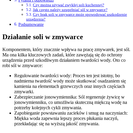
Pytania i odpowiedzi
Czy można używać zwykłej soli kuchennej?
Jak często należy uzupełniać sól w zmywarce?
Czy brak soli w zmywarce może spowodować uszkodzenie
urządzenia?
Podsumowanie
Działanie soli w zmywarce
Komponentem, który znacznie wpływa na pracę zmywarek, jest sól.
Ma ona kilka kluczowych zadań, które zawężają się do ochrony
urządzenia przed szkodliwym działaniem twardości wody. Oto co
robi sól w zmywarce:
Regulowanie twardości wody: Proces ten jest istotny, bo
nadmierna twardość wody może skutkować osadzaniem się
kamienia na elementach grzewczych oraz innych częściach
zmywarki.
Zabezpieczanie jonowymiennika: Sól regeneruje żywicę w
jonowymienniku, co umożliwia skuteczną miękczą wodę na
potrzeby kolejnych cykli zmywania.
Zapobieganie powstawaniu zacieków i smug na naczyniach:
Miękka woda zapewnia lepszy proces płukania naczyń,
przekładając się na wyższą jakość zmywania.