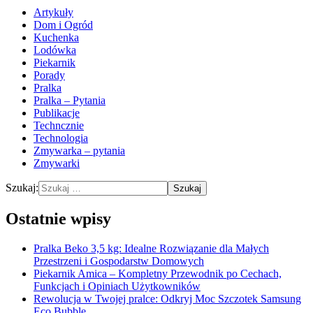
Artykuły
Dom i Ogród
Kuchenka
Lodówka
Piekarnik
Porady
Pralka
Pralka – Pytania
Publikacje
Techncznie
Technologia
Zmywarka – pytania
Zmywarki
Szukaj:
Ostatnie wpisy
Pralka Beko 3,5 kg: Idealne Rozwiązanie dla Małych
Przestrzeni i Gospodarstw Domowych
Piekarnik Amica – Kompletny Przewodnik po Cechach,
Funkcjach i Opiniach Użytkowników
Rewolucja w Twojej pralce: Odkryj Moc Szczotek Samsung
Eco Bubble