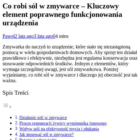
Co robi sól w zmywarce – Kluczowy
element poprawnego funkcjonowania
urządzenia
Paweł
2 lata ago
3 lata ago
0
4 mins
Zmywarka do naczyń to urządzenie, które stało się niezastąpioną
pomocą w wielu gospodarstwach domowych. Aby sprzęt ten działał
prawidłowo i efektywnie, niezbędna jest regularna konserwacja oraz
stosowanie odpowiednich środków. Jednym z elementów, który
wymaga szczególnej uwagi, jest sól zmywarkowa. Poniżej
wyjaśniamy, co robi sól w zmywarce i dlaczego jej obecność jest tak
ważna.
Spis Treści
Działanie soli w zmywarce
Proces regeneracji żywicy wymiennika jonowego
Wpływ soli na efektywność mycia i płukania
Jak stosować sól w zmywarce?