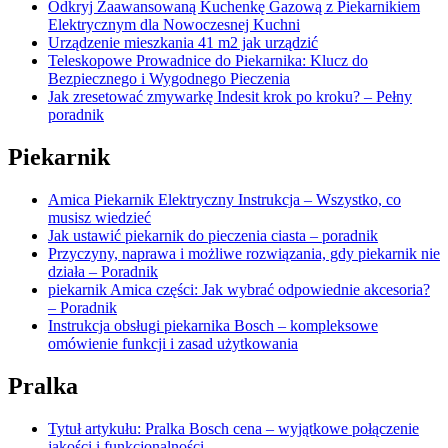
Odkryj Zaawansowaną Kuchenkę Gazową z Piekarnikiem
Elektrycznym dla Nowoczesnej Kuchni
Urządzenie mieszkania 41 m2 jak urządzić
Teleskopowe Prowadnice do Piekarnika: Klucz do
Bezpiecznego i Wygodnego Pieczenia
Jak zresetować zmywarkę Indesit krok po kroku? – Pełny
poradnik
Piekarnik
Amica Piekarnik Elektryczny Instrukcja – Wszystko, co
musisz wiedzieć
Jak ustawić piekarnik do pieczenia ciasta – poradnik
Przyczyny, naprawa i możliwe rozwiązania, gdy piekarnik nie
działa – Poradnik
piekarnik Amica części: Jak wybrać odpowiednie akcesoria?
– Poradnik
Instrukcja obsługi piekarnika Bosch – kompleksowe
omówienie funkcji i zasad użytkowania
Pralka
Tytuł artykułu: Pralka Bosch cena – wyjątkowe połączenie
jakości i funkcjonalności