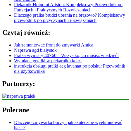
Piekarnik Hotpoint Ariston: Kompleksowy Przewodnik po
Funkcjach i Praktycznych Rozwiązaniach
Dlaczego pralka brudzi ubrania na brązowo? Kompleksowy
przewodnik po przyczynach i rozwiązaniach
Czytaj również:
Jak zamontować front do zmywarki Amica
Naprawa agd białystok
Pralka wymiary 40×60 – Wszystko, co musisz wiedzieć!
Wymiana grzałki w piekarniku koszt
instrukcja obsługi pralki aeg lavamat po polsku: Przewodnik
dla użytkownika
Partnerzy:
Polecane
Dlaczego zmywarka buczy i jak skutecznie wyeliminować
hałas?